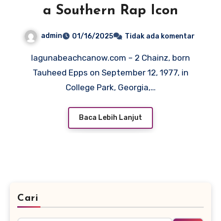
a Southern Rap Icon
admin
01/16/2025
Tidak ada komentar
lagunabeachcanow.com – 2 Chainz, born
Tauheed Epps on September 12, 1977, in
College Park, Georgia,…
Baca Lebih Lanjut
Cari