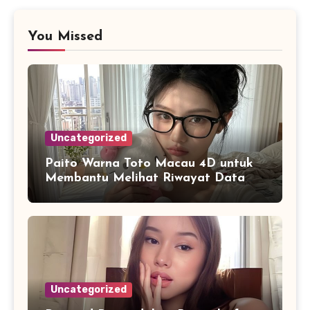
You Missed
Uncategorized
Paito Warna Toto Macau 4D untuk
Membantu Melihat Riwayat Data
Secara Lebih Praktis
Uncategorized