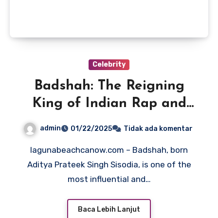
Celebrity
Badshah: The Reigning
King of Indian Rap and
Pop
admin
01/22/2025
Tidak ada komentar
lagunabeachcanow.com – Badshah, born
Aditya Prateek Singh Sisodia, is one of the
most influential and…
Baca Lebih Lanjut