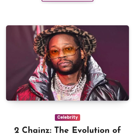
Celebrity
2 Chainz: The Evolution of