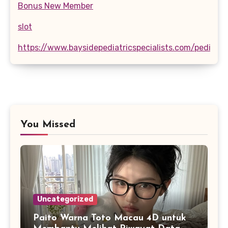
Bonus New Member
slot
https://www.baysidepediatricspecialists.com/pediatri
You Missed
Uncategorized
Paito Warna Toto Macau 4D untuk