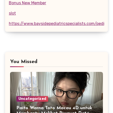
Bonus New Member
slot
https://www.baysidepediatricspecialists.com/pediatri
You Missed
Uncategorized
Paito Warna Toto Macau 4D untuk