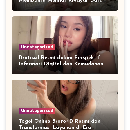
Membantu Melihat Riwayat Data
Secara Lebih Praktis
Uncategorized
Broto4d Resmi dalam Perspektif
Informasi Digital dan Kemudahan
Akses Pengguna
Uncategorized
Togel Online Broto4D Resmi dan
Transformasi Layanan di Era