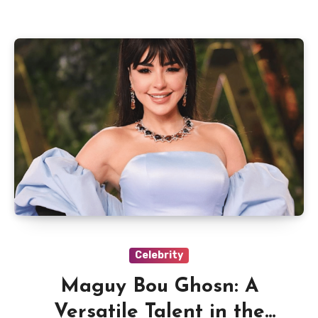
Celebrity
Maguy Bou Ghosn: A
Versatile Talent in the