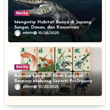
Berita
Mengintip Habitat Buaya di Jepang:
Sungai, Danau, dan Konservasi
admin
10/26/2025
Berita
Rahasia Langkah Demi Langkah
Bermain Mahjong Seperti Profesional
China
admin
10/25/2025