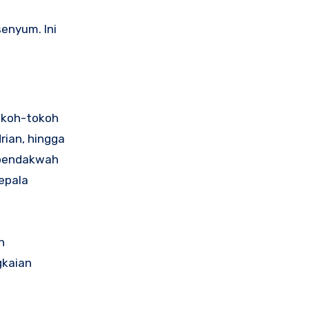
enyum. Ini
Tokoh-tokoh
rian, hingga
i pendakwah
epala
n
gkaian