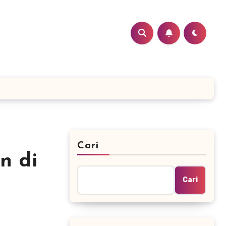
Cari
n di
Cari