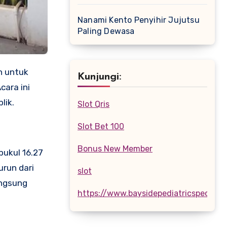
Nanami Kento Penyihir Jujutsu
Paling Dewasa
h untuk
Kunjungi:
ara ini
lik.
Slot Qris
Slot Bet 100
Bonus New Member
pukul 16.27
run dari
slot
angsung
https://www.baysidepediatricspecialis