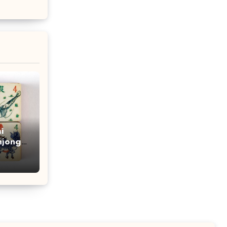
i
hjong
ina