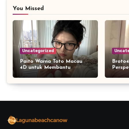
You Missed
Uncategorized
Uncate
Paito Warna Toto Macau
Broto4
4D untuk Membantu
Perspe
Melihat Riwayat Data
dan K
Secara Lebih Praktis
Pengg