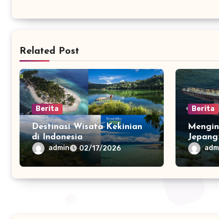
Related Post
Berita
Berita
Destinasi Wisata Kekinian
Mengin
di Indonesia
Jepang
Konser
admin
adm
02/17/2026