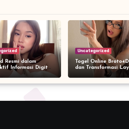
gorized
Uncategorized
d Resmi dalam
Togel Online Broto4D
ktif Informasi Digital
dan Transformasi La
emudahan Akses
di Era Internet
una