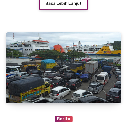
Baca Lebih Lanjut
Berita