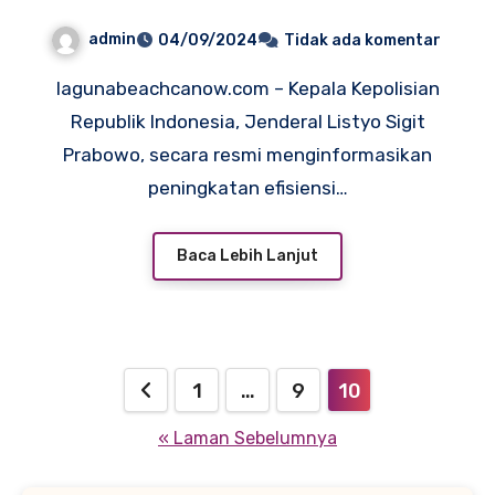
Transportasi dalam Arus
admin
04/09/2024
Tidak ada komentar
Mudik
lagunabeachcanow.com – Kepala Kepolisian
Republik Indonesia, Jenderal Listyo Sigit
Prabowo, secara resmi menginformasikan
peningkatan efisiensi…
Baca Lebih Lanjut
Paginasi
1
…
9
10
pos
« Laman Sebelumnya