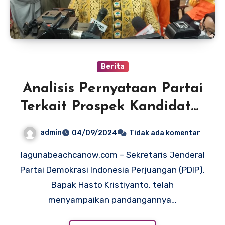
Berita
Analisis Pernyataan Partai
Terkait Prospek Kandidatur
Gubernur Sumatera Utara
admin
04/09/2024
Tidak ada komentar
lagunabeachcanow.com – Sekretaris Jenderal
Partai Demokrasi Indonesia Perjuangan (PDIP),
Bapak Hasto Kristiyanto, telah
menyampaikan pandangannya…