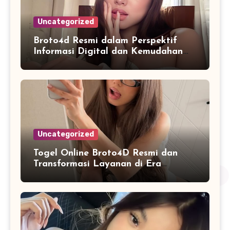
Uncategorized
Broto4d Resmi dalam Perspektif
Informasi Digital dan Kemudahan
Akses Pengguna
Uncategorized
Togel Online Broto4D Resmi dan
Transformasi Layanan di Era
Internet