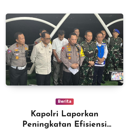
Berita
Kapolri Laporkan
Peningkatan Efisiensi