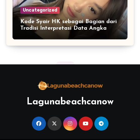
Uncategorized
Kode Syair HK sebagai Bagian dari
Tradisi Interpretasi Data Angka
Lagunabeachcanow